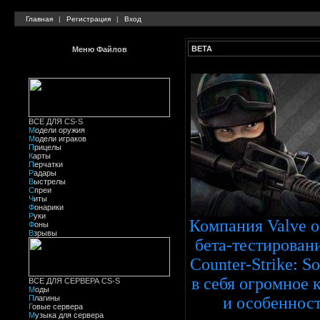
Главная
|
Регистрация
|
Вход
BETA
Меню Файлов
ВСЕ ДЛЯ CS-S
М
одели оружия
М
одели играков
П
рицелы
К
арты
П
ерчатки
Р
адары
В
ыстрелы
C
преи
Ч
иты
Ф
онарики
Р
уки
Компания Valve о
Ф
оны
В
зрывы
бета-тестирован
Counter-Strike: 
в себя огромное 
ВСЕ ДЛЯ СЕРВЕРА CS-S
М
оды
П
лагины
и особенност
Г
овые сервера
М
узыка для сервера