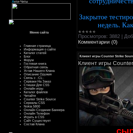
сотрудничеств
А
нти-Читы
Закрытое тестиро
недель. Ка
Меню сайта
Просмотров:
3882
|
Доб
Комментарии (0)
Главная страница
Информация о сайте
Каталог статей
Клиент игры Counter Strike Sour
Блог
Форум
Клиент игры Counter
Гостевая книга
Обратная связь
Устав Нашего Клана
Описание Оружия
Связь с .:CL:.
Серваки На Заказ
Стишки Для CSS
Онлайн игры
Каталог файлов
Читайте
Counter Strike Source
Сериалы CSS
Nokia 5800
Онлайн Создание Баннера
Онлайн Телефон
Играть в CSS
Сайт Существует
Состав Клана
сыр