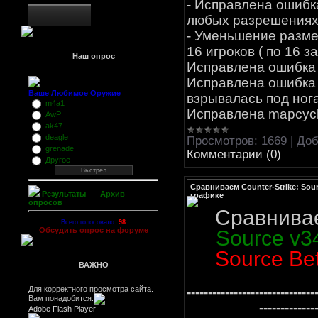
- Исправлена ошибка
любых разрешениях
- Уменьшение разм
16 игроков ( по 16 за 
Наш опрос
Исправлена ошибка
Исправлена ошибка 
Ваше Любимое Оружие
взрывалась под нога
m4a1
Исправлена mapcyc
AwP
ak47
deagle
Просмотров:
1669
|
Доб
grenade
Комментарии (0)
Другое
Сравниваем Counter-Strike: Sourc
Результаты
Архив
графике
опросов
Сравнив
Всего голосовало:
98
Обсудить опрос на форуме
Source v3
Source Be
ВАЖНО
Для корректного просмотра сайта.
------------------------------
Вам понадобится:
-------------
Adobe Flash Player