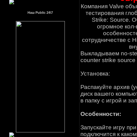
Компания Valve объ
тестирования глоб
Наш Public 24\7
Strike: Source.
огромное кол-
особенност
сотрудничестве с H
вн
Выкладываем no-ste
counter strike source
Установка:
Распакуйте архив (у
диск вашего компью
в папку с игрой и з
Особенности:
Запускайте игру пр
подключится к како