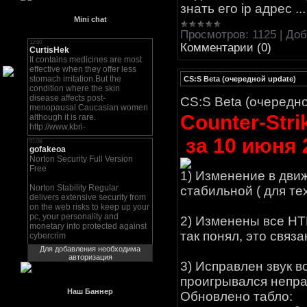
знать его ip адрес
..
Mini chat
Просмотров:
1125
|
Доб
Комментарии (0)
CS:S Beta (очередной update)
CS:S Beta (очередн
Counter-Stri
за 10 июня 
1) Изменение в дви
стабильной ( для тех
2) Изменены все HT
так понял, это связ
Для добавления необходима
авторизация
3) Исправлен звук в
проигрывался непра
Наш Баннер
Обновлено табло: